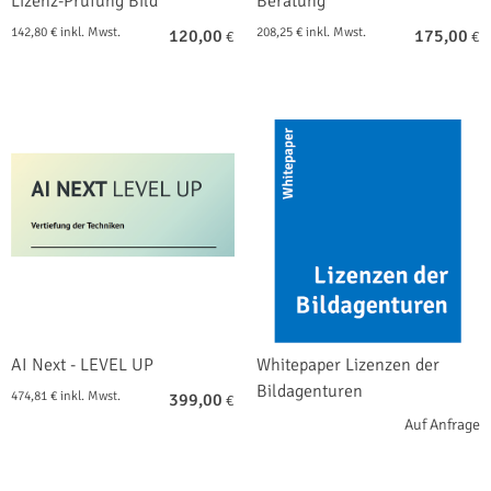
Lizenz-Prüfung Bild
Beratung
142,80 € inkl. Mwst.
208,25 € inkl. Mwst.
120,00
175,00
€
€
AI Next - LEVEL UP
Whitepaper Lizenzen der
Bildagenturen
474,81 € inkl. Mwst.
399,00
€
Auf Anfrage