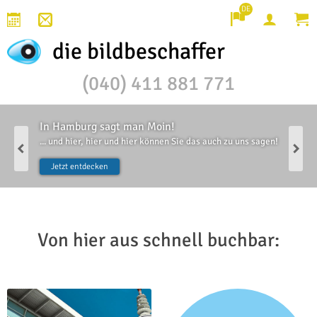
DE
die bildbeschaffer
(040) 411 881 771
In Hamburg sagt man Moin!
... und hier, hier und hier können Sie das auch zu uns sagen!
Previous
Next
Jetzt entdecken
Von hier aus schnell buchbar: